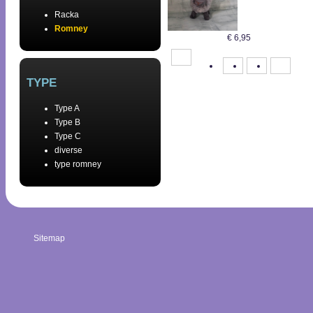
Racka
Romney
€
6,95
<
1
2
3
TYPE
Type A
Type B
Type C
diverse
type romney
Sitemap