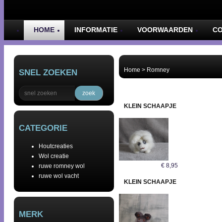
HOME
INFORMATIE
VOORWAARDEN
C
Home
>
Romney
SNEL ZOEKEN
zoek
KLEIN SCHAAPJE
CATEGORIE
Houtcreaties
Wol creatie
€
8,95
ruwe romney wol
ruwe wol vacht
KLEIN SCHAAPJE
MERK