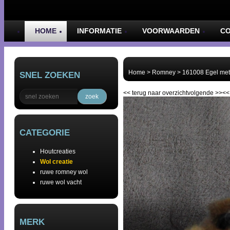
HOME
INFORMATIE
VOORWAARDEN
C
Home
>
Romney
>
161008 Egel met 
SNEL ZOEKEN
<<
terug naar overzicht
volgende
>>
<
zoek
CATEGORIE
Houtcreaties
Wol creatie
ruwe romney wol
ruwe wol vacht
MERK