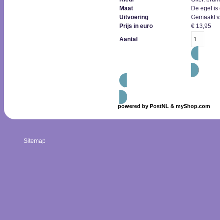
Maat
De egel is
Uitvoering
Gemaakt v
Prijs in euro
€
13,95
Aantal
bestel
toevoegen aan favorieten
powered by
PostNL & myShop.com
Sitemap