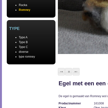
Racka
Romney
TYPE
Type A
Type B
Type C
diverse
type romney
1
2
Egel met een een 
De egel is gemaakt van Romney wol dat
Productnummer
161008
Kleur
Oker, bruin,